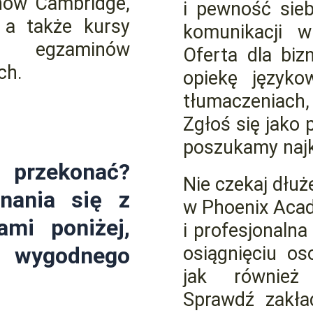
nów Cambridge,
i pewność sie
 a także kursy
komunikacji 
 egzaminów
Oferta dla biz
ch.
opiekę język
tłumaczeniach,
Zgłoś się jako 
poszukamy najk
 przekonać?
Nie czekaj dłuże
nania się z
w Phoenix Aca
ami poniżej,
i profesjonaln
y wygodnego
osiągnięciu os
jak również 
Sprawdź zakła