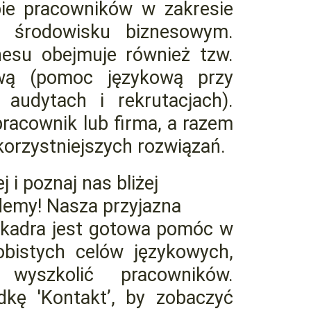
bie pracowników w zakresie
w środowisku biznesowym.
nesu obejmuje również tzw.
ową (pomoc językową przy
 audytach i rekrutacjach).
pracownik lub firma, a razem
orzystniejszych rozwiązań.
j i poznaj nas bliżej
demy! Nasza przyjazna
a kadra jest gotowa pomóc w
obistych celów językowych,
wyszkolić pracowników.
dkę 'Kontakt’, by zobaczyć