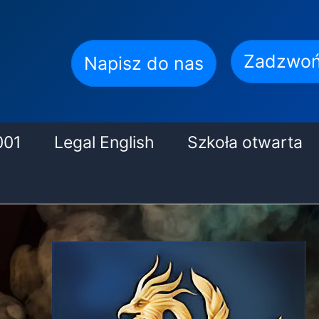
Zadzwoń
Napisz do nas
001
Legal English
Szkoła otwarta