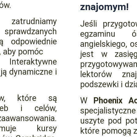
ów.
znajomym!
my
zatrudniamy
Jeśli przygot
 sprawdzanych
egzaminu ó
ją odpowiednie
angielskiego, 
e, aby pomóc
jest w zasię
 Interaktywne
przygotowywan
ją dynamiczne i
lektorów zn
podszewki i dzi
ów, które są
W
Phoenix 
zeb i celów,
specjalistyczn
zaawansowania.
uszyte pod pot
muje kursy
które pomogą z