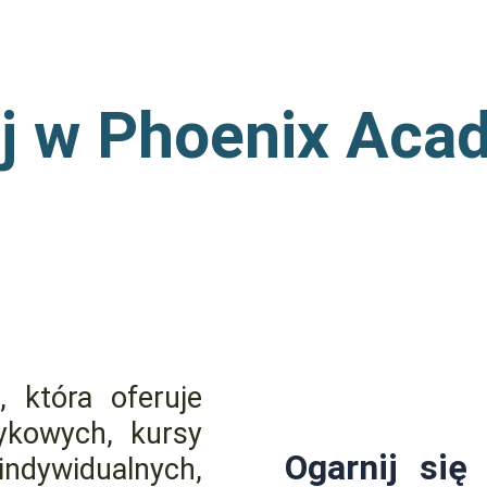
aj w Phoenix Aca
, która oferuje
ykowych, kursy
Ogarnij się
ndywidualnych,